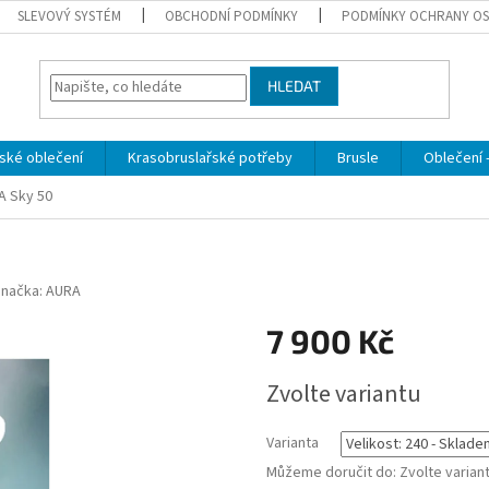
SLEVOVÝ SYSTÉM
OBCHODNÍ PODMÍNKY
PODMÍNKY OCHRANY OS
HLEDAT
ské oblečení
Krasobruslařské potřeby
Brusle
Oblečení -
A Sky 50
Značka:
AURA
7 900 Kč
Měrná
Zvolte variantu
cena:
Varianta
Můžeme doručit do:
Zvolte varian