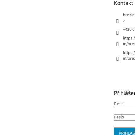
Kontakt
í
brezin
z
+420 6
https:
m/bre
https:
m/brez
Přihláše
E-mail
Heslo
PŘIHLÁS