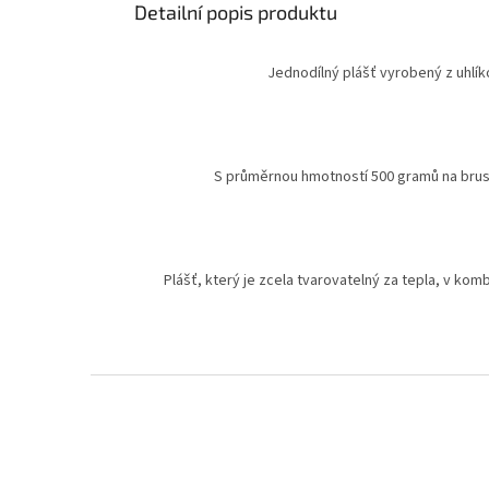
Detailní popis produktu
Jednodílný plášť vyrobený z uhlík
S průměrnou hmotností 500 gramů na brusl
Plášť, který je zcela tvarovatelný za tepla, v k
Z
á
p
a
t