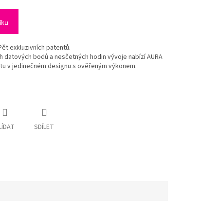
íku
Pět exkluzivních patentů.
h datových bodů a nesčetných hodin vývoje nabízí AURA
ilitu v jedinečném designu s ověřeným výkonem.
LÍDAT
SDÍLET