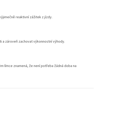
jimečně reaktivní zážitek z jízdy.
ti a zároveň zachovat výkonnostní výhody.
stém límce znamená, že není potřeba žádná doba na