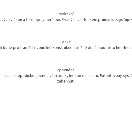
Reaktivní.
ových vláken a termopolymerů používaných v leteckém průmyslu zajišťuje vý
Lehká.
i bude pro tradiční dvoudílné konstrukce obtížné dosáhnout této hmotnos
Zpevněná.
ombinaci s ortopedickou pěnou vám poskytne pocit na míru. Patentovaný sy
zaběhnutí.