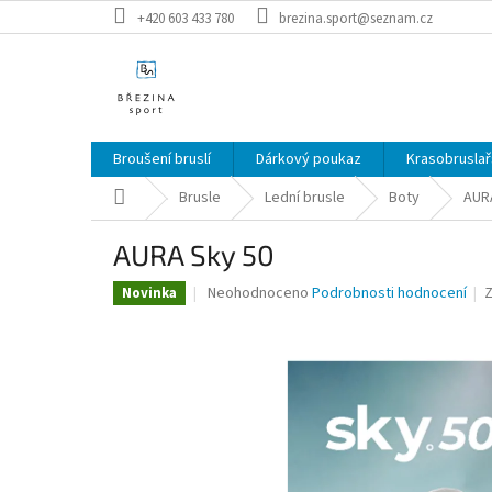
Přejít
+420 603 433 780
brezina.sport@seznam.cz
na
obsah
Broušení bruslí
Dárkový poukaz
Krasobruslař
Domů
Brusle
Lední brusle
Boty
AUR
AURA Sky 50
Průměrné
Neohodnoceno
Podrobnosti hodnocení
Novinka
hodnocení
produktu
je
0,0
z
5
hvězdiček.