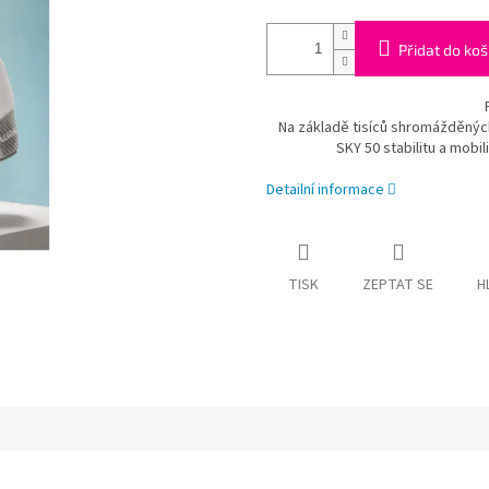
Přidat do koš
Na základě tisíců shromážděnýc
SKY 50 stabilitu a mob
Detailní informace
TISK
ZEPTAT SE
H