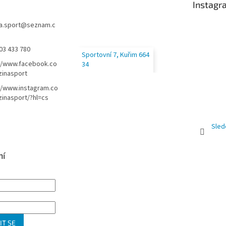
Instagr
a.sport
@
seznam.c
03 433 780
Sportovní 7, Kuřim 664
//www.facebook.co
34
zinasport
//www.instagram.co
inasport/?hl=cs
Sled
ní
IT SE