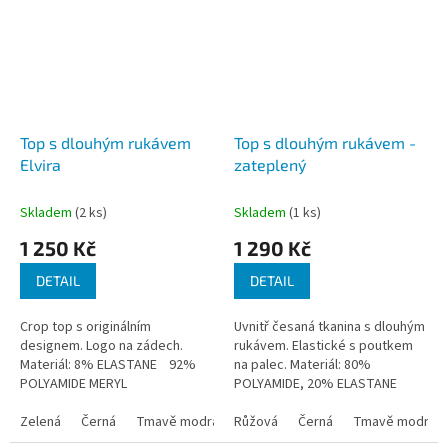
Top s dlouhým rukávem
Top s dlouhým rukávem -
Elvira
zateplený
Skladem
(2 ks)
Skladem
(1 ks)
1 250 Kč
1 290 Kč
DETAIL
DETAIL
Crop top s originálním
Uvnitř česaná tkanina s dlouhým
designem. Logo na zádech.
rukávem. Elastické s poutkem
Materiál: 8% ELASTANE 92%
na palec. Materiál: 80%
POLYAMIDE MERYL
POLYAMIDE, 20% ELASTANE
Zelená
Černá
Tmavě modrá
Růžová
Černá
Tmavě modrá