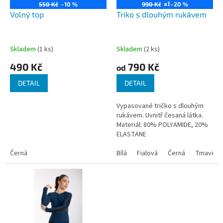
o
až
550 Kč
–10 %
990 Kč
–20 %
d
Volný top
Triko s dlouhým rukávem
u
k
t
Skladem
(1 ks)
Skladem
(2 ks)
ů
490 Kč
790 Kč
od
DETAIL
DETAIL
Vypasované tričko s dlouhým
rukávem. Uvnitř česaná látka.
Materiál: 80% POLYAMIDE, 20%
ELASTANE
Černá
Bílá
Fialová
Černá
Tmavě m