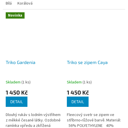
POLYAMIDE, 20% ELASTANE
Bílá
Korálová
Novinka
Triko Gardenia
Triko se zipem Caya
Skladem
(1 ks)
Skladem
(1 ks)
1 450 Kč
1 450 Kč
DETAIL
DETAIL
Dlouhý rukáv s lodním výstřihem
Fleecový svetr se zipem ve
z měkké česané látky. Ozdobné
stříbrno-růžové barvě. Materiál:
ramínka vpředu a zkřížená
56% POLYETHYLENE 40%