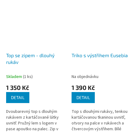
Top se zipem - dlouhý
Triko s výstřihem Eusebia
rukáv
Skladem
(1 ks)
Na objednávku
1 350 Kč
1 390 Kč
DETAIL
DETAIL
Dvoubarevný top s dlouhým
Top s dlouhými rukávy, tenkou
rukávem z kartáčované látky
kartáčovanou tkaninou uvnitř,
uvnitř. Pružný lem s logem v
otvory na palce v rukávech a
pase apoutko na palec. Zip v
čtvercovým výstřihem. Bílé
přední části. Materiál: 80%
lemování. Materiál: 20%...