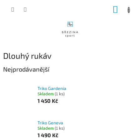
Přejít
NÁKUP
na
obsah
KOŠÍK
Dlouhý rukáv
Nejprodávanější
Triko Gardenia
Skladem
(1 ks)
1 450 Kč
Triko Geneva
Skladem
(1 ks)
1 490 Kč