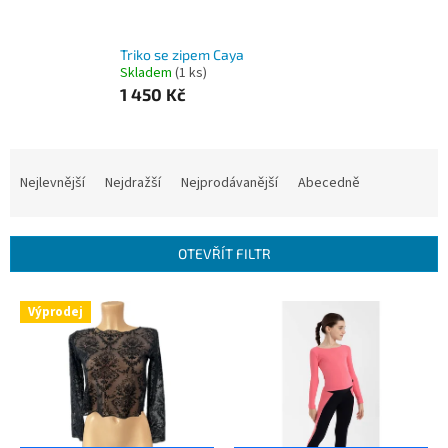
Triko se zipem Caya
Skladem
(1 ks)
1 450 Kč
Ř
a
Nejlevnější
Nejdražší
Nejprodávanější
Abecedně
z
e
n
OTEVŘÍT FILTR
í
p
V
r
Výprodej
ý
o
p
d
i
u
s
k
p
t
r
ů