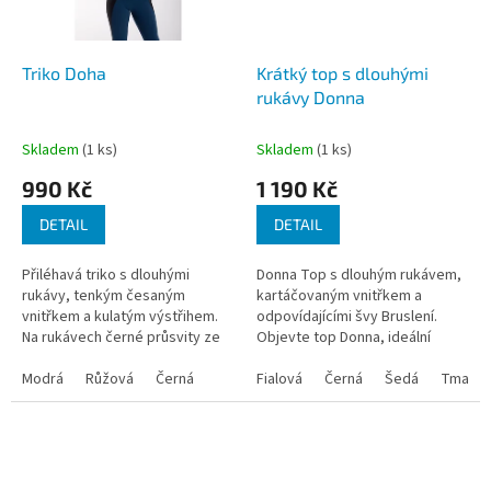
Triko Doha
Krátký top s dlouhými
rukávy Donna
Skladem
(1 ks)
Skladem
(1 ks)
990 Kč
1 190 Kč
DETAIL
DETAIL
Přiléhavá triko s dlouhými
Donna Top s dlouhým rukávem,
rukávy, tenkým česaným
kartáčovaným vnitřkem a
vnitřkem a kulatým výstřihem.
odpovídajícími švy Bruslení.
Na rukávech černé průsvity ze
Objevte top Donna, ideální
síťoviny. Materiál: 20%...
volbu s dlouhým rukávem pro
Modrá
Růžová
Černá
aktivity, jako je bruslení. Jeho
Fialová
Černá
Šedá
Tmavě 
tenká...