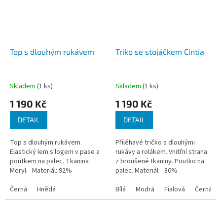
Top s dlouhým rukávem
Triko se stojáčkem Cintia
Skladem
(1 ks)
Skladem
(1 ks)
1 190 Kč
1 190 Kč
DETAIL
DETAIL
Top s dlouhým rukávem.
Přiléhavé tričko s dlouhými
Elastický lem s logem v pase a
rukávy a rolákem. Vnitřní strana
poutkem na palec. Tkanina
z broušené tkaniny. Poutko na
Meryl. Materiál: 92%
palec. Materiál: 80%
POLYAMIDE MERYL, 8%
POLYAMIDE 20% ELASTANE
ELASTANE
Černá
Hnědá
Bílá
Modrá
Fialová
Černá