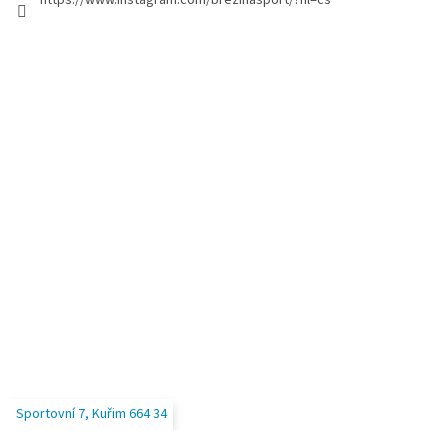
https://www.instagram.com/brezinasport/?hl=cs
i
s
u
Sportovní 7, Kuřim 664 34