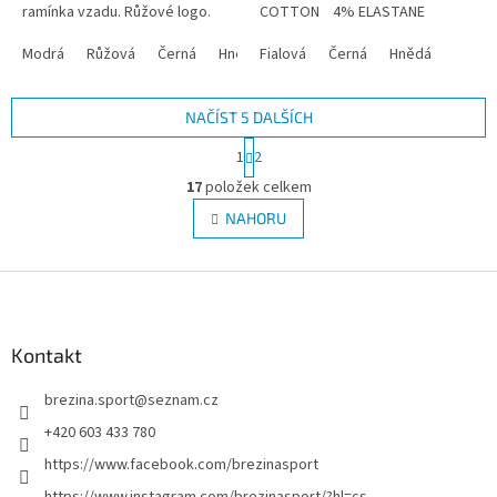
ramínka vzadu. Růžové logo.
COTTON 4% ELASTANE
Lichotivý střih, který zvýrazňuje
siluetu Materiál: 20%...
Modrá
Růžová
Černá
Hnědá
Fialová
Černá
Hnědá
NAČÍST 5 DALŠÍCH
S
1
2
t
O
r
17
položek celkem
v
á
l
NAHORU
n
á
k
d
o
v
Z
a
á
c
á
n
í
p
í
p
a
Kontakt
r
t
v
brezina.sport
@
seznam.cz
í
k
y
+420 603 433 780
v
https://www.facebook.com/brezinasport
ý
p