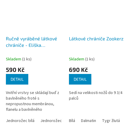
Ručně vyráběné látkové
Látkové chrániče Zookerz
chrániče - Eliška
Březinová
Skladem
(1 ks)
Skladem
(1 ks)
590 Kč
690 Kč
DETAIL
DETAIL
Vnitřní vrstvy se skládají buď z
Sedí na velikosti nožů do 9 3/4
bavlněného froté s
palců
nepropustnou membránou,
flanelu a bavlněného
plátna.Chránič je vyplněn tak,
aby chránil co nejvíce vaše
Jednorožec bílá
Jednorožec šedá
Bílá
Maskáč
Dalmatin
Hvězdičky
Tygr žlutá
Sněhu
Tyg
nože. Duhové...