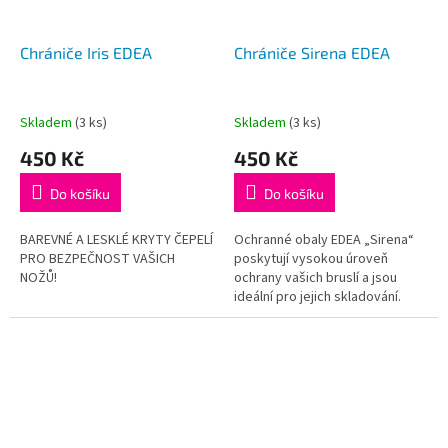
Chrániče Iris EDEA
Chrániče Sirena EDEA
Skladem
(3 ks)
Skladem
(3 ks)
450 Kč
450 Kč
Do košíku
Do košíku
BAREVNÉ A LESKLÉ KRYTY ČEPELÍ
Ochranné obaly EDEA „Sirena“
PRO BEZPEČNOST VAŠICH
poskytují vysokou úroveň
NOŽŮ!
ochrany vašich bruslí a jsou
ideální pro jejich skladování.
Měkká látka zajišťuje barevný
vzhled a účinnou ochranu....