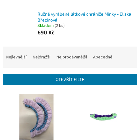
Ručně vyráběné látkové chrániče Minky - Eliška
Březinová
Skladem
(2 ks)
690 Kč
Ř
a
Nejlevnější
Nejdražší
Nejprodávanější
Abecedně
z
e
n
OTEVŘÍT FILTR
í
p
V
r
ý
o
p
d
i
u
s
k
p
t
r
ů