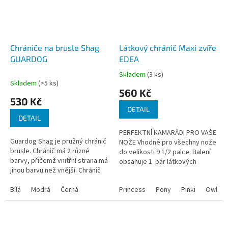
Chrániče na brusle Shag
Látkový chránič Maxi zvíře
GUARDOG
EDEA
Skladem
(3 ks)
Průměrné
Skladem
(>5 ks)
hodnocení
560 Kč
produktu
530 Kč
je
DETAIL
4,0
DETAIL
z
PERFEKTNÍ KAMARÁDI PRO VAŠE
5
Guardog Shag je pružný chránič
NOŽE Vhodné pro všechny nože
hvězdiček.
brusle. Chránič má 2 různé
do velikosti 9 1/2 palce. Balení
barvy, přičemž vnitřní strana má
obsahuje 1 pár látkových
jinou barvu než vnější. Chránič
chráničů!Výrobce: ITÁLIE
se hodí pro nože délky mezi 20
cm - 28 cm (8'' - 10...
Bílá
Modrá
Černá
Princess
Pony
Pinki
Owl