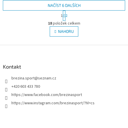
NAČÍST 6 DALŠÍCH
S
1
2
t
O
r
18
položek celkem
v
á
l
NAHORU
n
á
k
d
o
v
Z
a
á
c
á
n
í
p
í
p
a
Kontakt
r
t
v
brezina.sport
@
seznam.cz
í
k
y
+420 603 433 780
v
https://www.facebook.com/brezinasport
ý
p
https://www.instagram.com/brezinasport/?hl=cs
i
s
u