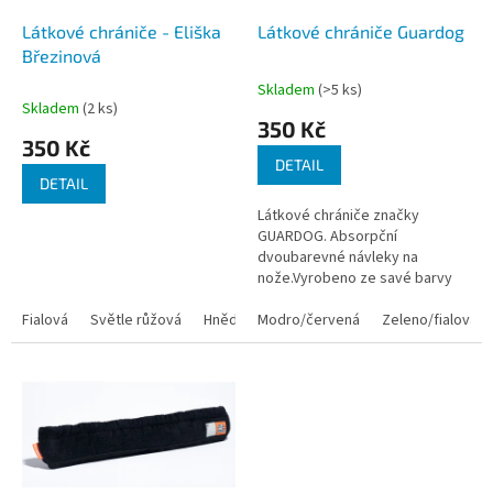
o
d
Látkové chrániče - Eliška
Látkové chrániče Guardog
u
Březinová
k
Skladem
(>5 ks)
Průměrné
t
Skladem
(2 ks)
hodnocení
350 Kč
ů
produktu
350 Kč
je
DETAIL
5,0
DETAIL
z
Látkové chrániče značky
5
GUARDOG. Absorpční
hvězdiček.
dvoubarevné návleky na
nože.Vyrobeno ze savé barvy
koordinované tak, aby omezilo
Fialová
Světle růžová
Hnědá/modrá
poškození ostří nože vlhkostí a
Modro/červená
Zeleno/fialová
zároveň chránilo...