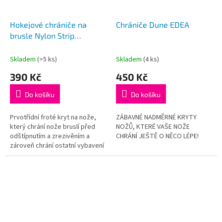
Hokejové chrániče na
Chrániče Dune EDEA
brusle Nylon Strip
GUARDOG
Skladem
(>5 ks)
Skladem
(4 ks)
390 Kč
450 Kč
Do košíku
Do košíku
Prvotřídní froté kryt na nože,
ZÁBAVNÉ NADMĚRNÉ KRYTY
který chrání nože bruslí před
NOŽŮ, KTERÉ VAŠE NOŽE
odštípnutím a zrezivěním a
CHRÁNÍ JEŠTĚ O NĚCO LÉPE!
zároveň chrání ostatní vybavení
v tašce před poškrábáním. Jsou
vyztuženy odolným...