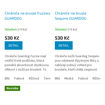
Chrániče na brusle Fuzzies
Chrániče na brusle
GUARDOG
Sequins GUARDOG
Skladem
(>5 ks)
Skladem
(>5 ks)
530 Kč
530 Kč
DETAIL
DETAIL
Chrániče Guardog Fuzzie mají
Chrániče nožů Guardog Sequins
vnitřní froté podšívku, která
jsou zdobené třpytivými flitry a
pomáhá absorbovat zbytkovou
nabízejí oslnivý vzhled pro
vlhkost z nožů po bruslení. To
bruslaře, kteří chtějí zaujmout.
spolu s dalšími jednoduchými
Kromě poutavého designu jsou
opatřeními na údržbu pomůže...
Bílá
Fialová
Růžová
Černá
tyto chrániče podšity...
Bílá
Červená
Modrá
Tmavě modrá
Fialová
Růžová
Svět
Novinka