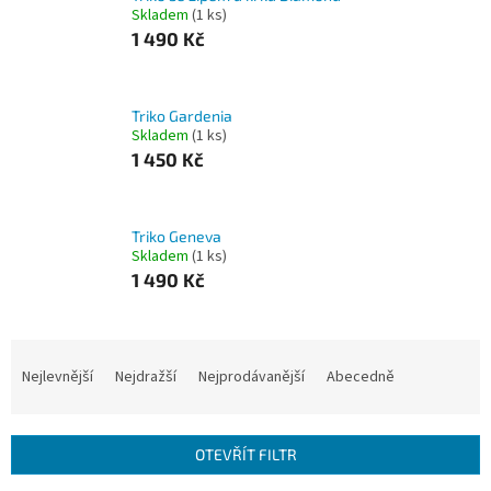
Skladem
(1 ks)
1 490 Kč
Triko Gardenia
Skladem
(1 ks)
1 450 Kč
Triko Geneva
Skladem
(1 ks)
1 490 Kč
Ř
a
Nejlevnější
Nejdražší
Nejprodávanější
Abecedně
z
e
n
OTEVŘÍT FILTR
í