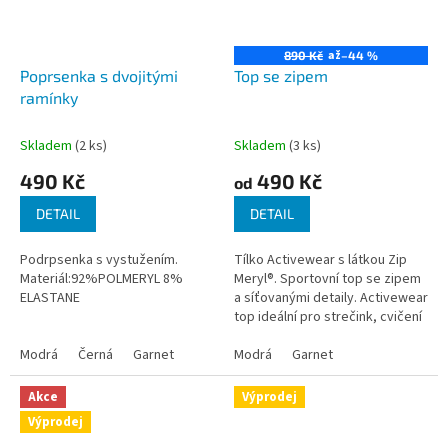
až
890 Kč
–44 %
Poprsenka s dvojitými
Top se zipem
ramínky
Skladem
(2 ks)
Skladem
(3 ks)
490 Kč
490 Kč
od
DETAIL
DETAIL
Podrpsenka s vystužením.
Tílko Activewear s látkou Zip
Materiál:92%POLMERYL 8%
Meryl®. Sportovní top se zipem
ELASTANE
a síťovanými detaily. Activewear
top ideální pro strečink, cvičení
a fitness sestavy: jóga, pilates,
Modrá
Černá
Garnet
tanec, jazz,...
Modrá
Garnet
Akce
Výprodej
Výprodej