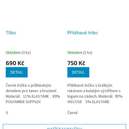
Tílko
Přiléhavé triko
Skladem
(3 ks)
Skladem
(1 ks)
690 Kč
750 Kč
DETAIL
DETAIL
Černé tričko s průhledným
Přiléhavé tričko s krátkým
detailem pro tanec a bruslení.
rukávem a kulatým výstřihem s
Materiál: 11% ELASTANE 89%
logem na zádech. Materiál: 95%
POLYAMIDE SUPPLEX
VISCOSE 5% ELASTANE
S
Černá