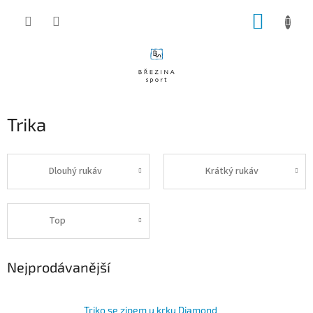
Přejít
NÁKUP
na
obsah
KOŠÍK
Trika
Dlouhý rukáv
Krátký rukáv
Top
Nejprodávanější
Triko se zipem u krku Diamond