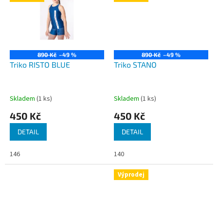
890 Kč
–49 %
890 Kč
–49 %
Triko RISTO BLUE
Triko STANO
Skladem
(1 ks)
Skladem
(1 ks)
450 Kč
450 Kč
DETAIL
DETAIL
146
140
Výprodej