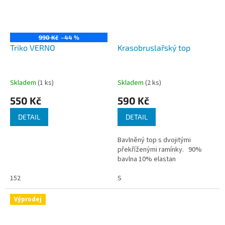
990 Kč
–44 %
Triko VERNO
Krasobruslařský top
Skladem
(1 ks)
Skladem
(2 ks)
550 Kč
590 Kč
DETAIL
DETAIL
Bavlněný top s dvojitými
překříženými ramínky. 90%
bavlna 10% elastan
152
S
Výprodej