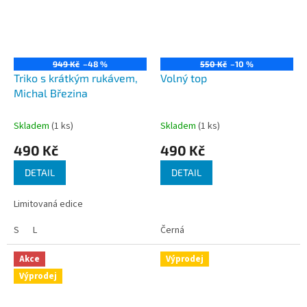
949 Kč
–48 %
550 Kč
–10 %
Triko s krátkým rukávem,
Volný top
Michal Březina
Skladem
(1 ks)
Skladem
(1 ks)
490 Kč
490 Kč
DETAIL
DETAIL
Limitovaná edice
S
L
Černá
Akce
Výprodej
Výprodej