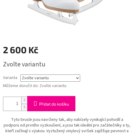
2 600 Kč
Měrná
Zvolte variantu
cena:
Varianta
Můžeme doručit do:
Zvolte variantu
Přidat do košíku
Tyto brusle jsou navrženy tak, aby nabízely vynikající pohodlí a
podporu od prvního vyzkoušení, a jsou tak ideální pro začátečníky a ty,
kteří začínají s výukou. Vyztužený vinylový svršek zajišťuje pevnost a