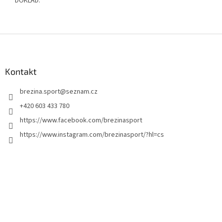
DOKLAD.
Z
á
p
a
Kontakt
t
brezina.sport
@
seznam.cz
í
+420 603 433 780
https://www.facebook.com/brezinasport
https://www.instagram.com/brezinasport/?hl=cs