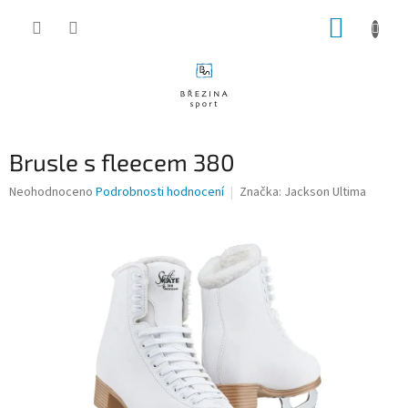
Přejít
NÁKUP
na
obsah
KOŠÍK
Brusle s fleecem 380
Průměrné
Neohodnoceno
Podrobnosti hodnocení
Značka:
Jackson Ultima
hodnocení
produktu
je
0,0
z
5
hvězdiček.