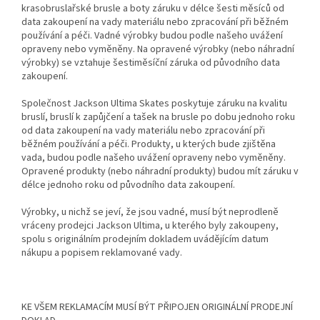
krasobruslařské brusle a boty záruku v délce šesti měsíců od
data zakoupení na vady materiálu nebo zpracování při běžném
používání a péči. Vadné výrobky budou podle našeho uvážení
opraveny nebo vyměněny. Na opravené výrobky (nebo náhradní
výrobky) se vztahuje šestiměsíční záruka od původního data
zakoupení.
Společnost Jackson Ultima Skates poskytuje záruku na kvalitu
bruslí, bruslí k zapůjčení a tašek na brusle po dobu jednoho roku
od data zakoupení na vady materiálu nebo zpracování při
běžném používání a péči. Produkty, u kterých bude zjištěna
vada, budou podle našeho uvážení opraveny nebo vyměněny.
Opravené produkty (nebo náhradní produkty) budou mít záruku v
délce jednoho roku od původního data zakoupení.
Výrobky, u nichž se jeví, že jsou vadné, musí být neprodleně
vráceny prodejci Jackson Ultima, u kterého byly zakoupeny,
spolu s originálním prodejním dokladem uvádějícím datum
nákupu a popisem reklamované vady.
KE VŠEM REKLAMACÍM MUSÍ BÝT PŘIPOJEN ORIGINÁLNÍ PRODEJNÍ