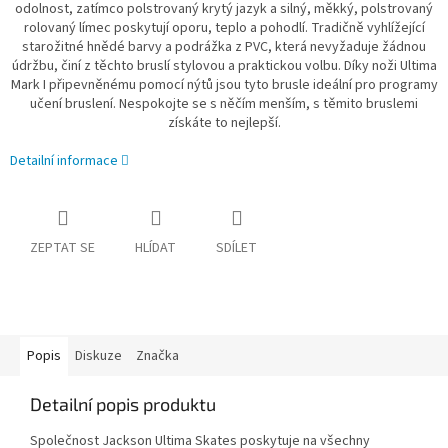
odolnost, zatímco polstrovaný krytý jazyk a silný, měkký, polstrovaný
rolovaný límec poskytují oporu, teplo a pohodlí. Tradičně vyhlížející
starožitné hnědé barvy a podrážka z PVC, která nevyžaduje žádnou
údržbu, činí z těchto bruslí stylovou a praktickou volbu. Díky noži Ultima
Mark I připevněnému pomocí nýtů jsou tyto brusle ideální pro programy
učení bruslení. Nespokojte se s něčím menším, s těmito bruslemi
získáte to nejlepší.
Detailní informace
ZEPTAT SE
HLÍDAT
SDÍLET
Popis
Diskuze
Značka
Detailní popis produktu
Společnost Jackson Ultima Skates poskytuje na všechny