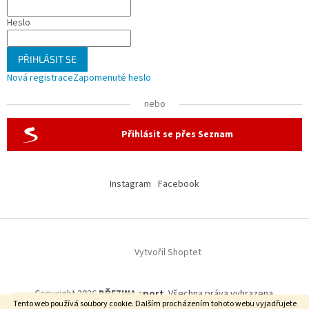
Heslo
PŘIHLÁSIT SE
Nová registrace
Zapomenuté heslo
nebo
Přihlásit se přes Seznam
Instagram
Facebook
Vytvořil Shoptet
Copyright 2026
BŘEZINA sport
. Všechna práva vyhrazena.
Doprava zdarma od 7500 Kč
Tento web používá soubory cookie. Dalším procházením tohoto webu vyjadřujete