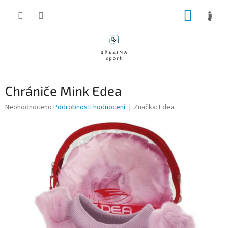
Přejít
NÁKUP
na
obsah
KOŠÍK
Chrániče Mink Edea
Průměrné
Neohodnoceno
Podrobnosti hodnocení
Značka:
Edea
hodnocení
produktu
je
0,0
z
5
hvězdiček.