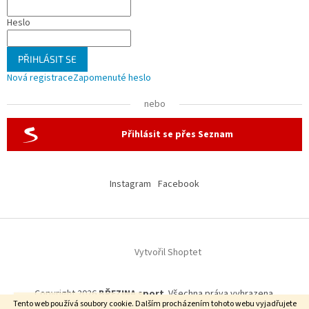
Heslo
PŘIHLÁSIT SE
Nová registrace
Zapomenuté heslo
nebo
Přihlásit se přes Seznam
Instagram
Facebook
Vytvořil Shoptet
Copyright 2026
BŘEZINA sport
. Všechna práva vyhrazena.
Doprava zdarma od 7500 Kč
Tento web používá soubory cookie. Dalším procházením tohoto webu vyjadřujete