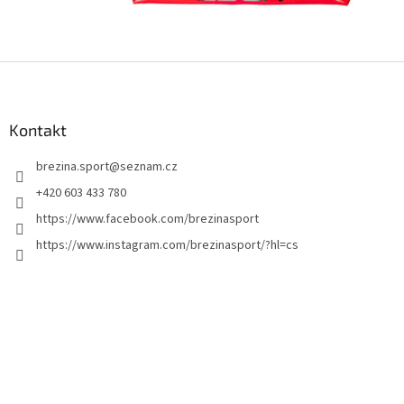
Z
á
p
a
Kontakt
t
brezina.sport
@
seznam.cz
í
+420 603 433 780
https://www.facebook.com/brezinasport
https://www.instagram.com/brezinasport/?hl=cs