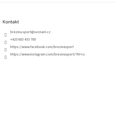
Z
á
p
a
Kontakt
t
brezina.sport
@
seznam.cz
í
+420 603 433 780
https://www.facebook.com/brezinasport
https://www.instagram.com/brezinasport/?hl=cs