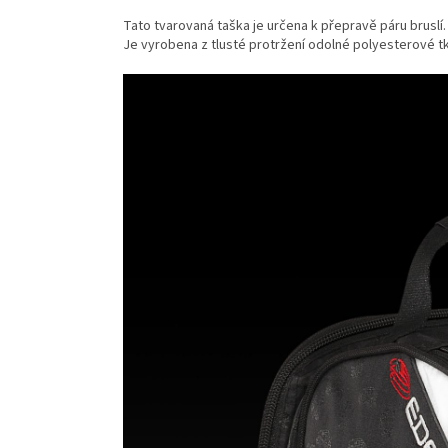
Tato tvarovaná taška je určena k přepravě páru bruslí.
Je vyrobena z tlusté protržení odolné polyesterové tk