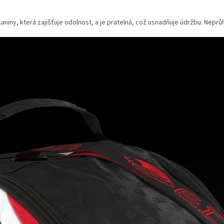
aniny, která zajišťuje odolnost, a je pratelná, což usnadňuje údržbu. Nepr