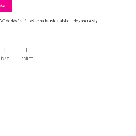
íku
“ dodává vaší tašce na brusle italskou eleganci a styl.
LÍDAT
SDÍLET