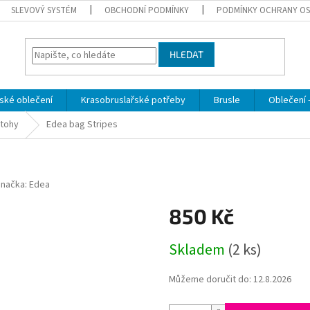
SLEVOVÝ SYSTÉM
OBCHODNÍ PODMÍNKY
PODMÍNKY OCHRANY OS
HLEDAT
ské oblečení
Krasobruslařské potřeby
Brusle
Oblečení -
atohy
Edea bag Stripes
Značka:
Edea
850 Kč
Měrná
Skladem
(2 ks)
cena:
Můžeme doručit do:
12.8.2026