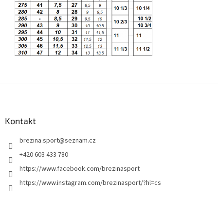
Z
á
p
a
Kontakt
t
brezina.sport
@
seznam.cz
í
+420 603 433 780
https://www.facebook.com/brezinasport
https://www.instagram.com/brezinasport/?hl=cs