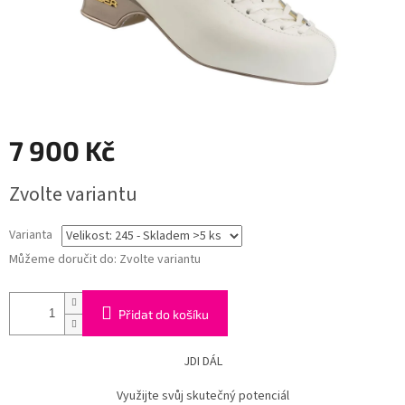
7 900 Kč
Měrná
Zvolte variantu
cena:
Varianta
Můžeme doručit do:
Zvolte variantu
Přidat do košíku
JDI DÁL
Využijte svůj skutečný potenciál