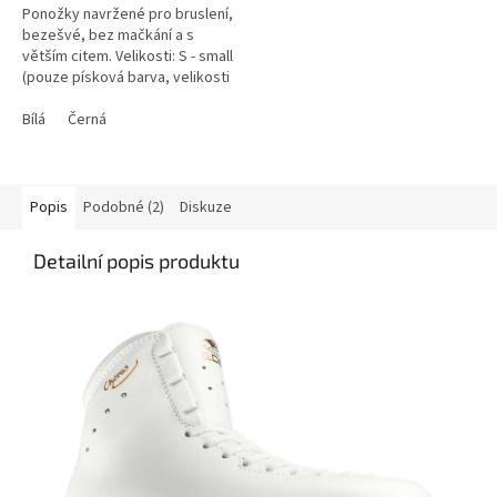
Ponožky navržené pro bruslení,
5
bezešvé, bez mačkání a s
hvězdiček.
větším citem. Velikosti: S - small
(pouze písková barva, velikosti
200-235); M - Medium (písková a
černá barva,...
Bílá
Černá
Popis
Podobné (2)
Diskuze
Detailní popis produktu