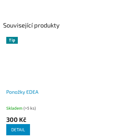
Související produkty
Tip
Ponožky EDEA
Skladem
(>5 ks)
Průměrné
hodnocení
300 Kč
produktu
je
DETAIL
5,0
z