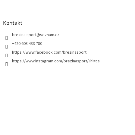
Z
á
p
a
Kontakt
t
brezina.sport
@
seznam.cz
í
+420 603 433 780
https://www.facebook.com/brezinasport
https://www.instagram.com/brezinasport/?hl=cs