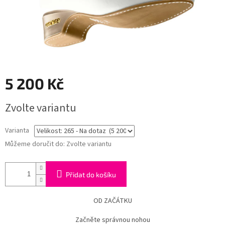
5 200 Kč
Měrná
Zvolte variantu
cena:
Varianta
Můžeme doručit do:
Zvolte variantu
Přidat do košíku
OD ZAČÁTKU
Začněte správnou nohou