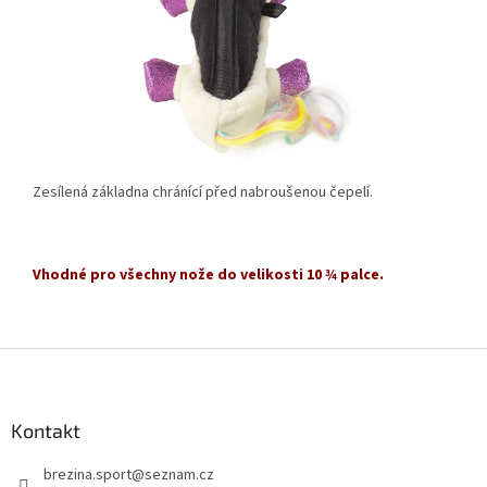
Zesílená základna chránící před nabroušenou čepelí.
Vhodné pro všechny nože do velikosti 10 ¾ palce.
Z
á
p
a
Kontakt
t
brezina.sport
@
seznam.cz
í