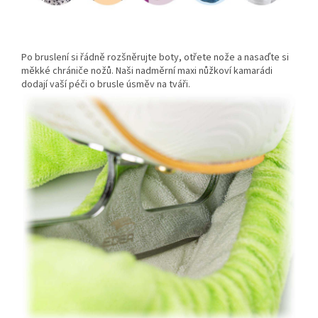
Po bruslení si řádně rozšněrujte boty, otřete nože a nasaďte si
měkké chrániče nožů. Naši nadměrní maxi nůžkoví kamarádi
dodají vaší péči o brusle úsměv na tváři.