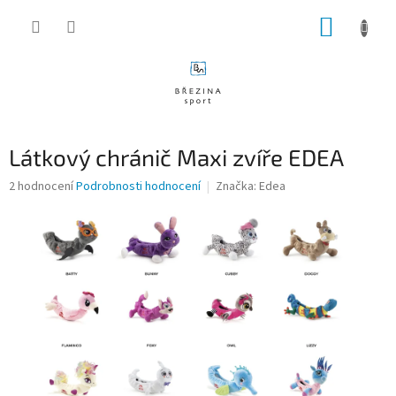
Přejít
NÁKUP
na
obsah
KOŠÍK
Látkový chránič Maxi zvíře EDEA
Průměrné
2 hodnocení
Podrobnosti hodnocení
Značka:
Edea
hodnocení
produktu
je
4,0
z
5
hvězdiček.