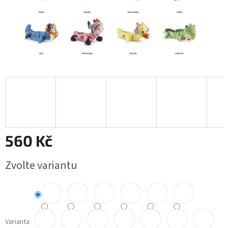
560 Kč
Měrná
Zvolte variantu
cena:
Varianta