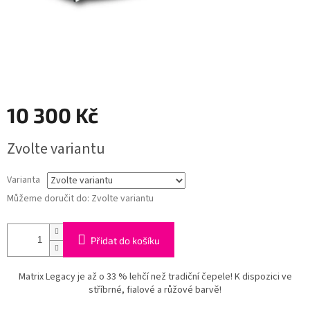
10 300 Kč
Měrná
Zvolte variantu
cena:
Varianta
Můžeme doručit do:
Zvolte variantu
Přidat do košíku
Matrix Legacy je až o 33 % lehčí než tradiční čepele! K dispozici ve
stříbrné, fialové a růžové barvě!