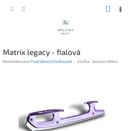
Přejít
NÁKUP
na
obsah
KOŠÍK
Matrix legacy - fialová
Průměrné
Neohodnoceno
Podrobnosti hodnocení
Značka:
Jackson Ultima
hodnocení
produktu
je
0,0
z
5
hvězdiček.