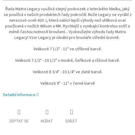
Řada Matrix Legacy využívá stejný podvozek z leteckého hliníku, jaký
se používá v našich produktech řady pokročilí. Nože Legacy se vyrábí z
nerezové oceli 420 J, která nabízí lepší výhody než uhlíková ocel
používaná v nožích Wilson a MK. Rychlejší s vynikající kontrolou ostří a
méně častou nutností broušení... Vyzkoušejte výhodu řady Matrix
Legacy! Vzor Legacy je ideální pro bruslaře střední úrovně.
Velikosti 7 1/2" - 11" ve stříbrné barvě.
Velikosti 7 1/2" - 10 1/2" v modré, šeříkové a růžové barvě.
Velikosti 8 3/4" - 10 1/4" ve zlaté barvě.
Velikosti 9" - 11" v černé barvě
Detailní informace
ZEPTAT SE
HLÍDAT
SDÍLET