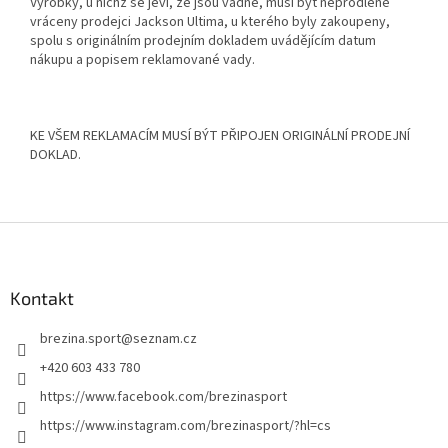
Výrobky, u nichž se jeví, že jsou vadné, musí být neprodleně
vráceny prodejci Jackson Ultima, u kterého byly zakoupeny,
spolu s originálním prodejním dokladem uvádějícím datum
nákupu a popisem reklamované vady.
KE VŠEM REKLAMACÍM MUSÍ BÝT PŘIPOJEN ORIGINÁLNÍ PRODEJNÍ
DOKLAD.
Z
á
p
a
Kontakt
t
brezina.sport
@
seznam.cz
í
+420 603 433 780
https://www.facebook.com/brezinasport
https://www.instagram.com/brezinasport/?hl=cs