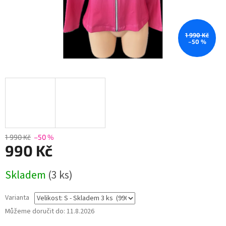
1 990 Kč
–50 %
1 990 Kč
–50 %
990 Kč
Měrná
Skladem
(3 ks)
cena:
Varianta
Můžeme doručit do:
11.8.2026