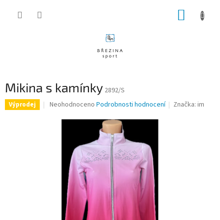
Přejít
NÁKUP
na
obsah
KOŠÍK
Mikina s kamínky
2892/S
Průměrné
Neohodnoceno
Podrobnosti hodnocení
Značka:
im
Výprodej
hodnocení
produktu
je
0,0
z
5
hvězdiček.