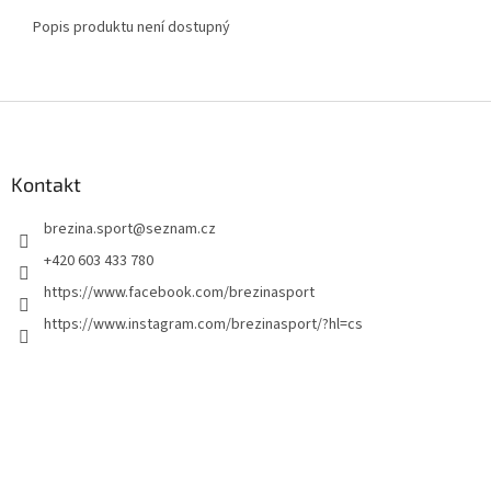
Popis produktu není dostupný
Z
á
p
a
Kontakt
t
brezina.sport
@
seznam.cz
í
+420 603 433 780
https://www.facebook.com/brezinasport
https://www.instagram.com/brezinasport/?hl=cs