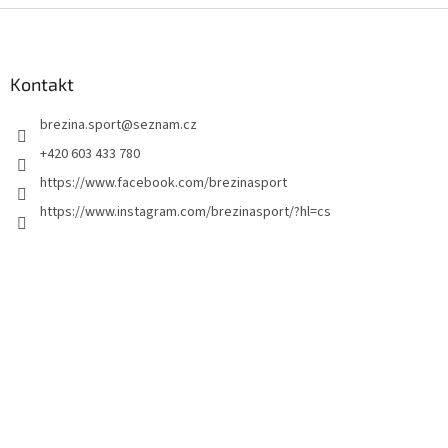
Z
á
p
a
Kontakt
t
brezina.sport
@
seznam.cz
í
+420 603 433 780
https://www.facebook.com/brezinasport
https://www.instagram.com/brezinasport/?hl=cs