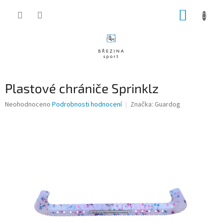
Přejít
NÁKUP
na
obsah
KOŠÍK
Plastové chrániče Sprinklz
Průměrné
Neohodnoceno
Podrobnosti hodnocení
Značka:
Guardog
hodnocení
produktu
je
0,0
z
5
hvězdiček.