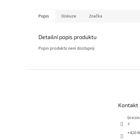
Popis
Diskuze
Značka
Detailní popis produktu
Popis produktu není dostupný
Z
á
p
a
t
Kontakt
í
brezin
z
+420 6