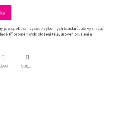
íku
ny pro spektrum vysoce výkonných bruslařů, ale vyznačují
adě tří proměnných: složení těla, úroveň bruslení a
LÍDAT
SDÍLET