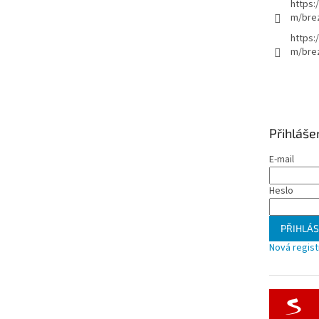
https:
m/bre
https:
m/brez
Přihláše
E-mail
Heslo
PŘIHLÁS
Nová regis