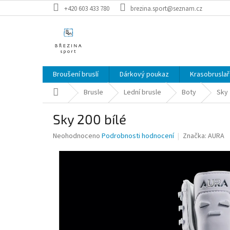
Přejít
+420 603 433 780
brezina.sport@seznam.cz
na
obsah
Broušení bruslí
Dárkový poukaz
Krasobruslař
Domů
Brusle
Lední brusle
Boty
Sky 
Sky 200 bílé
Průměrné
Neohodnoceno
Podrobnosti hodnocení
Značka:
AURA
hodnocení
produktu
je
0,0
z
5
hvězdiček.