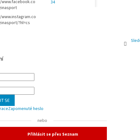
//www.facebook.co
34
zinasport
//www.instagram.co
inasport/?hl=cs
Sled
ní
IT SE
trace
Zapomenuté heslo
nebo
Přihlásit se přes Seznam