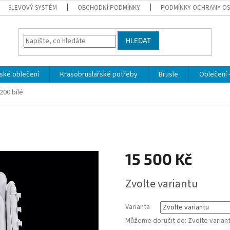
SLEVOVÝ SYSTÉM
OBCHODNÍ PODMÍNKY
PODMÍNKY OCHRANY OS
HLEDAT
ské oblečení
Krasobruslařské potřeby
Brusle
Oblečení -
200 bílé
15 500 Kč
Měrná
Zvolte variantu
cena:
Varianta
Můžeme doručit do:
Zvolte varian