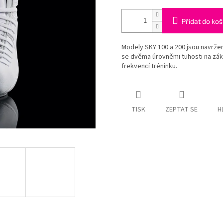
Přidat do koš
Modely SKY 100 a 200 jsou navrže
se dvěma úrovněmi tuhosti na zákl
frekvencí tréninku.
TISK
ZEPTAT SE
H