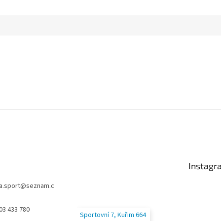
Instagr
a.sport
@
seznam.c
03 433 780
Sportovní 7, Kuřim 664