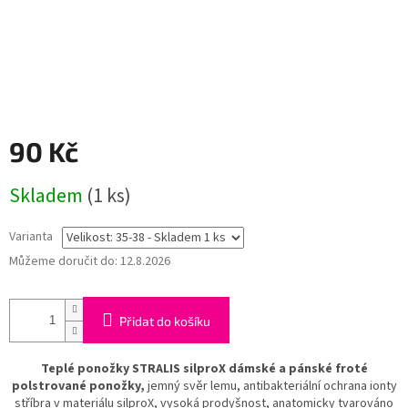
90 Kč
Měrná
Skladem
(1 ks)
cena:
Varianta
Můžeme doručit do:
12.8.2026
Přidat do košíku
Teplé ponožky STRALIS silproX dámské a pánské froté
polstrované ponožky,
jemný svěr lemu, antibakteriální ochrana ionty
stříbra v materiálu silproX, vysoká prodyšnost, anatomicky tvarováno