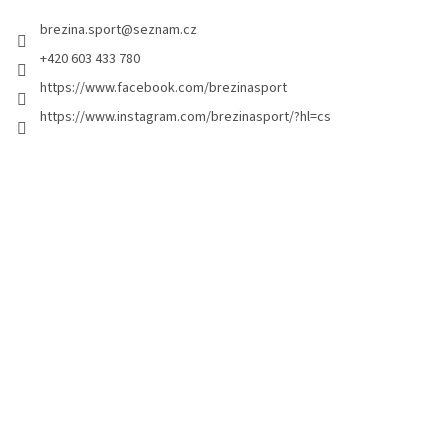
t
brezina.sport
@
seznam.cz
í
+420 603 433 780
https://www.facebook.com/brezinasport
https://www.instagram.com/brezinasport/?hl=cs