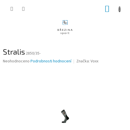
Přejít
NÁKUP
na
obsah
KOŠÍK
Stralis
2850/35-
Průměrné
Neohodnoceno
Podrobnosti hodnocení
Značka:
Voxx
hodnocení
produktu
je
0,0
z
5
hvězdiček.