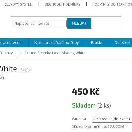
SLEVOVÝ SYSTÉM
OBCHODNÍ PODMÍNKY
PODMÍNKY OCHRANY OS
HLEDAT
ské oblečení
Krasobruslařské potřeby
Brusle
Oblečení -
čelenky
Termo čelenka Love Skating White
White
1233/S -
ATE
450 Kč
Měrná
Skladem
(2 ks)
cena:
Varianta
Můžeme doručit do:
12.8.2026