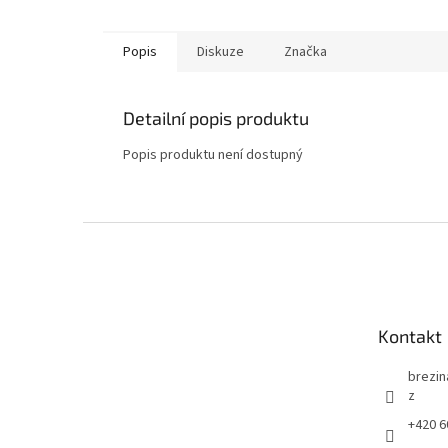
Popis
Diskuze
Značka
Detailní popis produktu
Popis produktu není dostupný
Z
á
p
a
t
Kontakt
í
brezin
z
+420 6