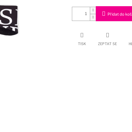
Přidat do koš
TISK
ZEPTAT SE
H