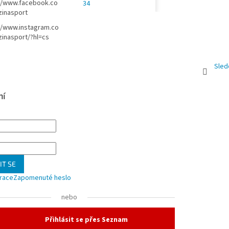
//www.facebook.co
34
zinasport
//www.instagram.co
inasport/?hl=cs
Sled
ní
IT SE
trace
Zapomenuté heslo
nebo
Přihlásit se přes Seznam