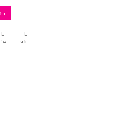
íku
LÍDAT
SDÍLET