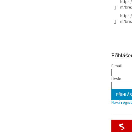
https:
m/bre
https:
m/brez
Přihláše
E-mail
Heslo
PŘIHLÁS
Nová regis