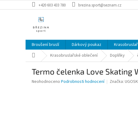
Přejít
+420 603 433 780
brezina.sport@seznam.cz
na
obsah
Broušení bruslí
Dárkový poukaz
Krasobruslař
Domů
Krasobruslařské oblečení
Doplňky
Termo čelenka Love Skating 
Průměrné
Neohodnoceno
Podrobnosti hodnocení
Značka:
UGOSK
hodnocení
produktu
je
0,0
z
5
hvězdiček.