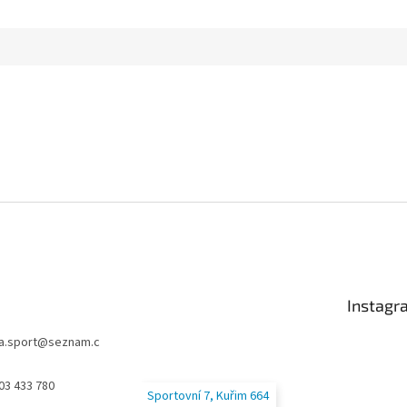
Instagr
a.sport
@
seznam.c
03 433 780
Sportovní 7, Kuřim 664