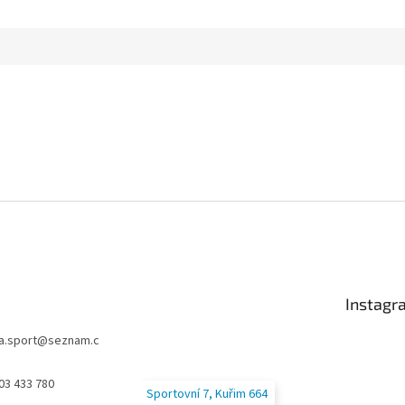
Instagr
a.sport
@
seznam.c
03 433 780
Sportovní 7, Kuřim 664