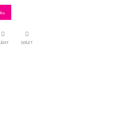
íku
LÍDAT
SDÍLET