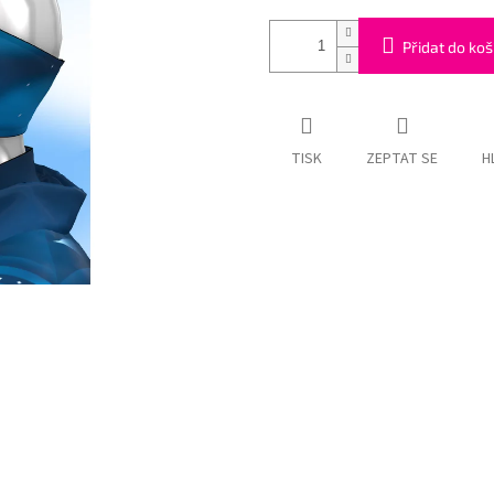
Přidat do koš
TISK
ZEPTAT SE
H