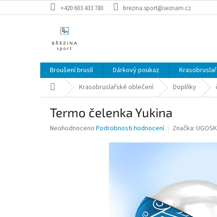
Přejít
+420 603 433 780
brezina.sport@seznam.cz
na
obsah
Broušení bruslí
Dárkový poukaz
Krasobruslař
Domů
Krasobruslařské oblečení
Doplňky
Termo čelenka Yukina
Průměrné
Neohodnoceno
Podrobnosti hodnocení
Značka:
UGOSK
hodnocení
produktu
je
0,0
z
5
hvězdiček.