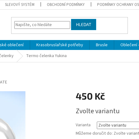
SLEVOVÝ SYSTÉM
OBCHODNÍ PODMÍNKY
PODMÍNKY OCHRANY OS
HLEDAT
ské oblečení
Krasobruslařské potřeby
Brusle
Oblečení -
čelenky
Termo čelenka Yukina
ATE
450 Kč
Měrná
Zvolte variantu
cena:
Varianta
Můžeme doručit do:
Zvolte varian