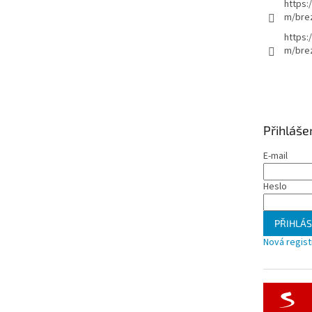
https:
m/bre
https:
m/brez
Přihláše
E-mail
Heslo
PŘIHLÁS
Nová regis