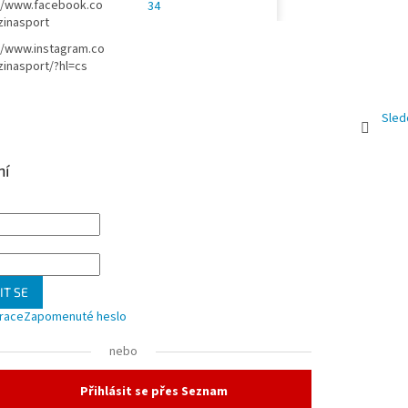
//www.facebook.co
34
zinasport
//www.instagram.co
inasport/?hl=cs
Sled
ní
IT SE
trace
Zapomenuté heslo
nebo
Přihlásit se přes Seznam