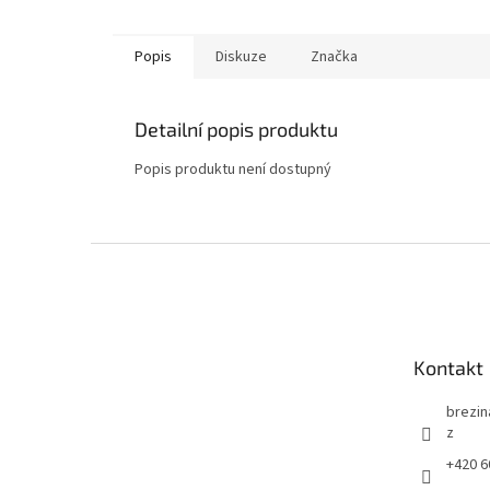
Popis
Diskuze
Značka
Detailní popis produktu
Popis produktu není dostupný
Z
á
p
a
t
Kontakt
í
brezin
z
+420 6