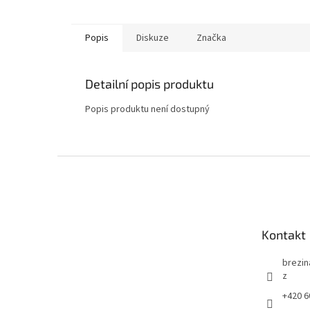
Popis
Diskuze
Značka
Detailní popis produktu
Popis produktu není dostupný
Z
á
p
a
t
Kontakt
í
brezin
z
+420 6