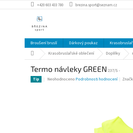
Přejít
+420 603 433 780
brezina.sport@seznam.cz
na
obsah
Broušení bruslí
Dárkový poukaz
Krasobruslař
Domů
Krasobruslařské oblečení
Doplňky
Termo návleky GREEN
237/S -
Průměrné
Neohodnoceno
Podrobnosti hodnocení
Značk
Tip
hodnocení
produktu
je
0,0
z
5
hvězdiček.