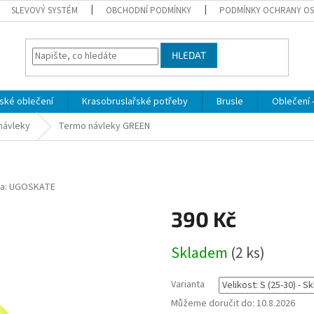
SLEVOVÝ SYSTÉM
OBCHODNÍ PODMÍNKY
PODMÍNKY OCHRANY OS
HLEDAT
ské oblečení
Krasobruslařské potřeby
Brusle
Oblečení -
návleky
Termo návleky GREEN
a:
UGOSKATE
390 Kč
Měrná
Skladem
(2 ks)
cena:
Varianta
Můžeme doručit do:
10.8.2026