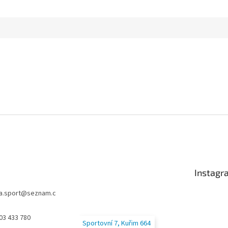
Instagr
a.sport
@
seznam.c
03 433 780
Sportovní 7, Kuřim 664