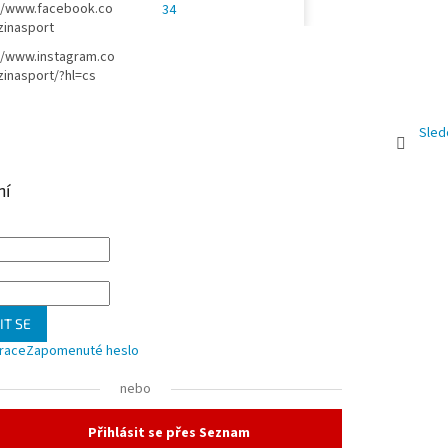
//www.facebook.co
34
zinasport
//www.instagram.co
inasport/?hl=cs
Sled
ní
IT SE
trace
Zapomenuté heslo
nebo
Přihlásit se přes Seznam