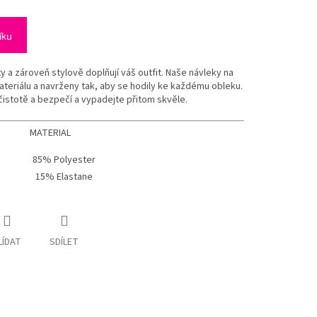
íku
y a zároveň stylově doplňují váš outfit. Naše návleky na
ateriálu a navrženy tak, aby se hodily ke každému obleku.
čistotě a bezpečí a vypadejte přitom skvěle.
MATERIAL
85% Polyester
15% Elastane
LÍDAT
SDÍLET