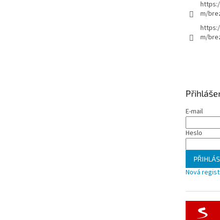
https:
m/bre
https:
m/brez
Přihláše
E-mail
Heslo
PŘIHLÁS
Nová regis