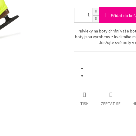
Přidat do koš
Návleky na boty chrání vaše bot
boty jsou vyrobeny z kvalitního m
Udržujte své boty v 
TISK
ZEPTAT SE
H