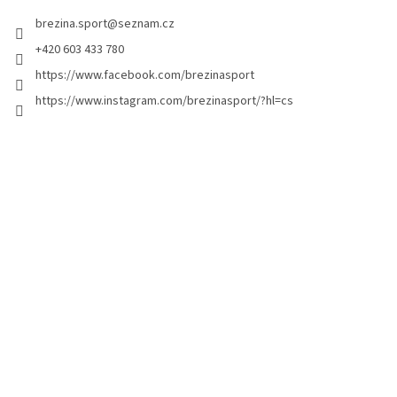
t
brezina.sport
@
seznam.cz
í
+420 603 433 780
https://www.facebook.com/brezinasport
https://www.instagram.com/brezinasport/?hl=cs