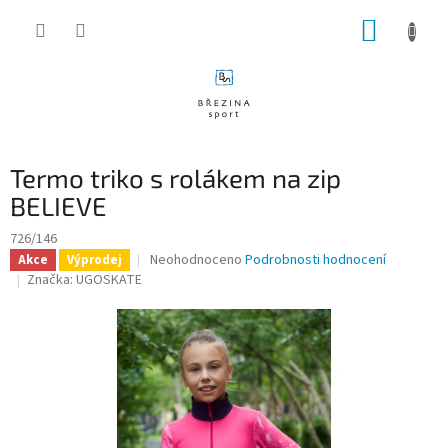
Přejít
NÁKUP
na
obsah
KOŠÍK
Termo triko s rolákem na zip
BELIEVE
726/146
Průměrné
Neohodnoceno
Podrobnosti hodnocení
Akce
Výprodej
hodnocení
Značka:
UGOSKATE
produktu
je
0,0
z
5
hvězdiček.