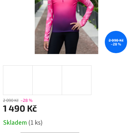
2 090 Kč
–28 %
2 090 Kč
–28 %
1 490 Kč
Měrná
Skladem
(1 ks)
cena: