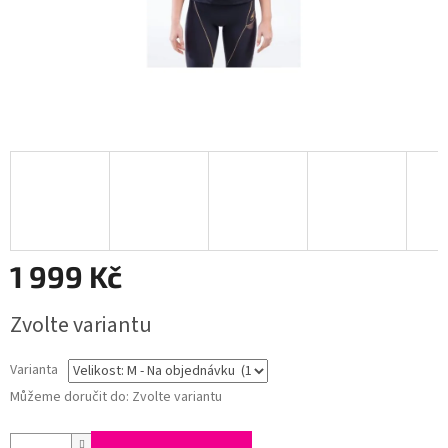
1 999 Kč
Měrná
Zvolte variantu
cena:
Varianta
Můžeme doručit do:
Zvolte variantu