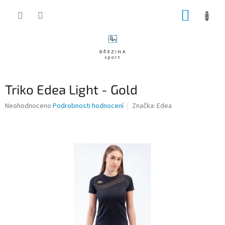
Přejít
NÁKUP
na
obsah
KOŠÍK
Triko Edea Light - Gold
Průměrné
Neohodnoceno
Podrobnosti hodnocení
Značka:
Edea
hodnocení
produktu
je
0,0
z
5
hvězdiček.