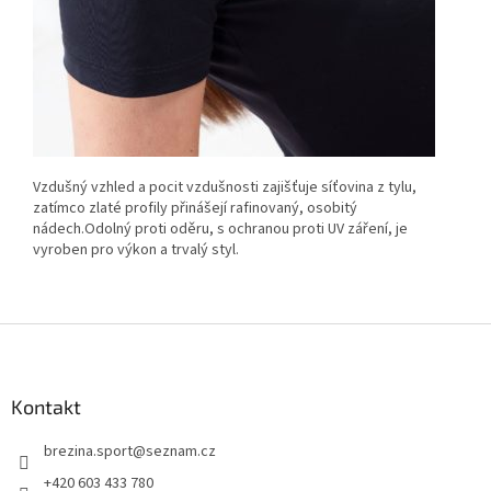
Vzdušný vzhled a pocit vzdušnosti zajišťuje síťovina z tylu,
zatímco zlaté profily přinášejí rafinovaný, osobitý
nádech.Odolný proti oděru, s ochranou proti UV záření, je
vyroben pro výkon a trvalý styl.
Z
á
p
a
Kontakt
t
brezina.sport
@
seznam.cz
í
+420 603 433 780