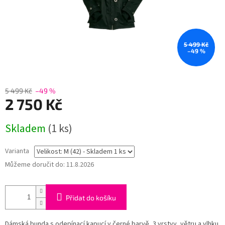
5 499 Kč
–49 %
5 499 Kč
–49 %
2 750 Kč
Měrná
Skladem
(1 ks)
cena:
Varianta
Můžeme doručit do:
11.8.2026
Přidat do košíku
Dámská bunda s odepínací kapucí v černé barvě, 3 vrstvy, větru a vlhku