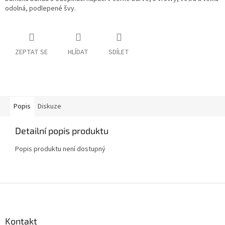
odolná, podlepené švy.
ZEPTAT SE
HLÍDAT
SDÍLET
Popis
Diskuze
Detailní popis produktu
Popis produktu není dostupný
Z
á
p
a
Kontakt