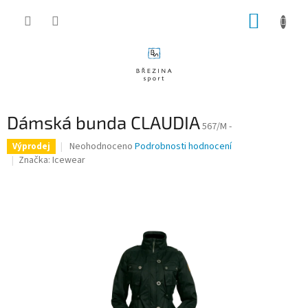
Přejít
NÁKUP
na
obsah
KOŠÍK
Dámská bunda CLAUDIA
567/M -
Průměrné
Neohodnoceno
Podrobnosti hodnocení
Výprodej
hodnocení
Značka:
Icewear
produktu
je
0,0
z
5
hvězdiček.