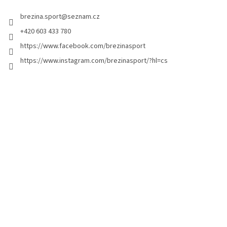
t
brezina.sport
@
seznam.cz
í
+420 603 433 780
https://www.facebook.com/brezinasport
https://www.instagram.com/brezinasport/?hl=cs