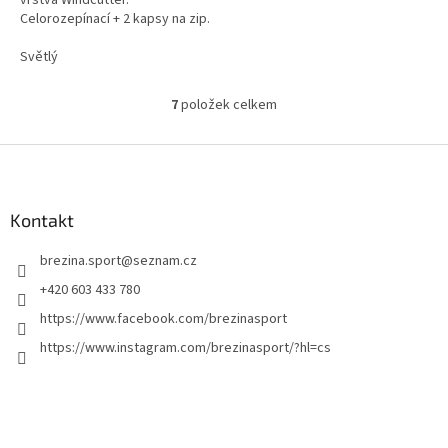
Celorozepínací + 2 kapsy na zip.
Svetr neprofoukne a je vlhku
odolný, velmi teplý. Používá se
Světlý
místo bundy.
7
položek celkem
O
v
l
Z
á
á
d
p
a
a
Kontakt
c
t
í
brezina.sport
@
seznam.cz
í
p
r
+420 603 433 780
v
https://www.facebook.com/brezinasport
k
y
https://www.instagram.com/brezinasport/?hl=cs
v
ý
p
i
s