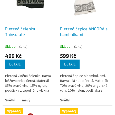
i
r
s
o
p
d
r
u
o
k
d
t
Pletená čelenka
Pletená čepice ANGORA s
u
ů
Thinsulate
bambulkami
k
t
Skladem
(1 ks)
Skladem
(1 ks)
ů
499 Kč
599 Kč
DETAIL
DETAIL
Pletená vlněná čelenka. Barva
Pletená čepice s bambulkami.
béžová nebo černá. Materiál:
Barva bílá nebo černá. Materiál:
85% pravá vlna, 15% nylon,
70% pravá vlna, 20% angorská
podšívka z tepelného vlákna
vlna, 10% nylon, podšívka z
Thinsulate. Jedna velikost-
tepelného vlákna Thinsulate.
pánská.
Světlý
Tmavý
Jedna velikost-spíše dámská.
Světlý
Výprodej
Výprodej