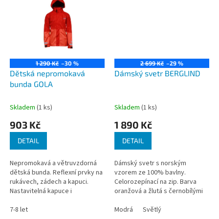
1 290 Kč
–30 %
2 699 Kč
–29 %
Dětská nepromokavá
Dámský svetr BERGLIND
bunda GOLA
Skladem
(1 ks)
Skladem
(1 ks)
903 Kč
1 890 Kč
DETAIL
DETAIL
Nepromokavá a větruvzdorná
Dámský svetr s norským
dětská bunda. Reflexní prvky na
vzorem ze 100% bavlny.
rukávech, zádech a kapuci.
Celorozepínací na zip. Barva
Nastavitelná kapuce i
oranžová a žlutá s černobílými
odnímatelná na cvoky. Manžety
vzory. Lehký a teplý bavlněný
na rukávech nastavitelné na
7-8 let
svetr je velmi příjemný pro
Modrá
Světlý