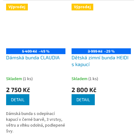
suchý zip....
každodenní...
Výprodej
Výprodej
5 499 Kč
–49 %
3 999 Kč
–29 %
Dámská bunda CLAUDIA
Dětská zimní bunda HEIDI
s kapucí
Skladem
(1 ks)
Skladem
(1 ks)
2 750 Kč
2 800 Kč
DETAIL
DETAIL
Dámská bunda s odepínací
kapucí v černé barvě, 3 vrstvy,
větru a vlhku odolná, podlepené
švy.