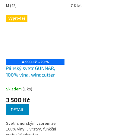
M (42)
7-8 let
Výprodej
4 999 Kč
–29 %
Pánský svetr GUNNAR,
100% vlna, windcutter
Skladem
(1 ks)
3 500 Kč
DETAIL
Svetr s norským vzorem ze
100% vlny, 3 vrstvy, funkční
vrstva Windcutter.