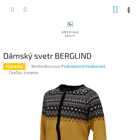
Přejít
NÁKUP
na
obsah
KOŠÍK
Dámský svetr BERGLIND
Průměrné
Neohodnoceno
Podrobnosti hodnocení
Výprodej
hodnocení
Značka:
Icewear
produktu
je
0,0
z
5
hvězdiček.