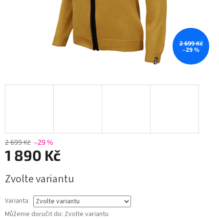
2 699 Kč
–29 %
2 699 Kč
–29 %
1 890 Kč
Měrná
Zvolte variantu
cena:
Varianta
Můžeme doručit do:
Zvolte variantu