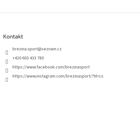
Z
á
p
a
Kontakt
t
brezina.sport
@
seznam.cz
í
+420 603 433 780
https://www.facebook.com/brezinasport
https://www.instagram.com/brezinasport/?hl=cs