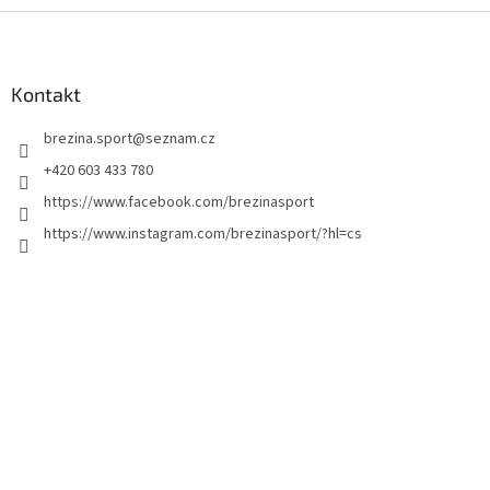
Z
á
p
a
Kontakt
t
brezina.sport
@
seznam.cz
í
+420 603 433 780
https://www.facebook.com/brezinasport
https://www.instagram.com/brezinasport/?hl=cs