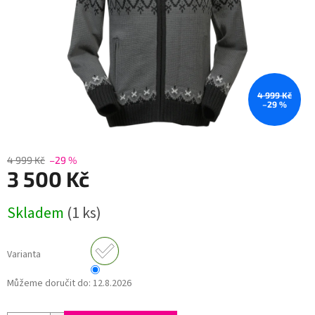
4 999 Kč
–29 %
4 999 Kč
–29 %
3 500 Kč
Měrná
Skladem
(1 ks)
cena:
Varianta
Můžeme doručit do:
12.8.2026