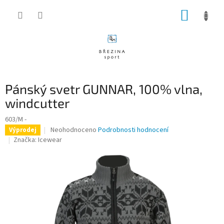
Přejít
NÁKUP
na
obsah
KOŠÍK
Pánský svetr GUNNAR, 100% vlna,
windcutter
603/M -
Průměrné
Neohodnoceno
Podrobnosti hodnocení
Výprodej
hodnocení
Značka:
Icewear
produktu
je
0,0
z
5
hvězdiček.