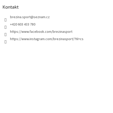
p
a
Kontakt
t
brezina.sport
@
seznam.cz
í
+420 603 433 780
https://www.facebook.com/brezinasport
https://www.instagram.com/brezinasport/?hl=cs