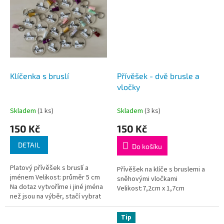
Klíčenka s bruslí
Přívěšek - dvě brusle a
vločky
Skladem
(1 ks)
Skladem
(3 ks)
150 Kč
150 Kč
DETAIL
Do košíku
Platový přívěšek s bruslí a
Přívěšek na klíče s bruslemi a
jménem Velikost: průměr 5 cm
sněhovými vločkami
Na dotaz vytvoříme i jiné jména
Velikost:7,2cm x 1,7cm
než jsou na výběr, stačí vybrat
jiné a v posledním kroku před
odesláním objednávky...
Tip