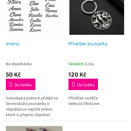
p
p
i
r
s
o
p
d
r
u
o
k
d
t
Jméno
Přívěšek bruslařky
u
ů
k
t
Na objednávku
Skladem
(1 ks)
ů
50 Kč
120 Kč
Do košíku
Do košíku
Samolepka jména K přidání na
Přívěšek na klíče
termoskuDo poznámky k
Velikost:39x41mm
objednávce napište jméno
které si přejete objednat