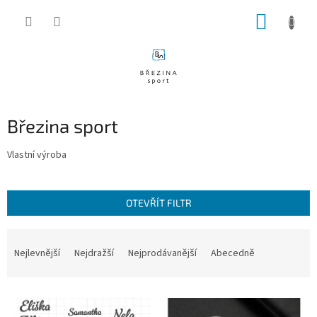
Přejít
NÁKUP
na
obsah
KOŠÍK
Březina sport
Vlastní výroba
OTEVŘÍT FILTR
Ř
a
Nejlevnější
Nejdražší
Nejprodávanější
Abecedně
z
e
V
n
ý
í