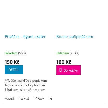
Přívěšek - figure skater
Brusle s připínáčkem
Skladem
(5 ks)
Skladem
(>5 ks)
150 Kč
160 Kč
DETAIL
Do košíku
Přívěšek na klíče s popiskem
figure skaterDélka plastové
části 8cm, s kroužkem 12cm.
Modrá
Fialová
Růžová
Zlatá
Žlutá