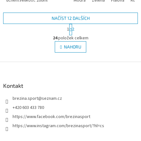
uchem.Velikost: 200ml
Modrá
Zelená
Fialová
Růžov
NAČÍST 12 DALŠÍCH
S
1
2
t
O
r
24
položek celkem
v
á
l
NAHORU
n
á
k
d
o
v
Z
a
á
c
á
n
í
p
í
p
a
Kontakt
r
t
v
brezina.sport
@
seznam.cz
í
k
y
+420 603 433 780
v
https://www.facebook.com/brezinasport
ý
p
https://www.instagram.com/brezinasport/?hl=cs
i
s