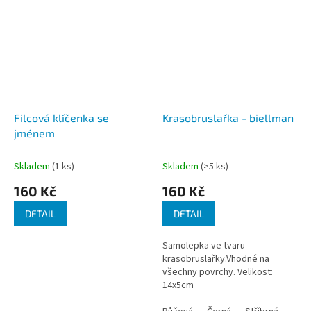
Filcová klíčenka se
Krasobruslařka - biellman
jménem
Skladem
(1 ks)
Skladem
(>5 ks)
160 Kč
160 Kč
DETAIL
DETAIL
Samolepka ve tvaru
krasobruslařky.Vhodné na
všechny povrchy. Velikost:
14x5cm