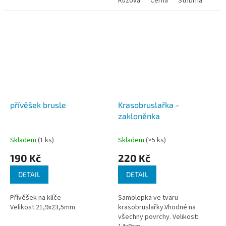
Růžová
Černá
Stříbrná
přívěšek brusle
Krasobruslařka -
zakloněnka
Skladem
(1 ks)
Skladem
(>5 ks)
190 Kč
220 Kč
DETAIL
DETAIL
Přívěšek na klíče
Samolepka ve tvaru
Velikost:21,9x23,5mm
krasobruslařky.Vhodné na
všechny povrchy. Velikost: