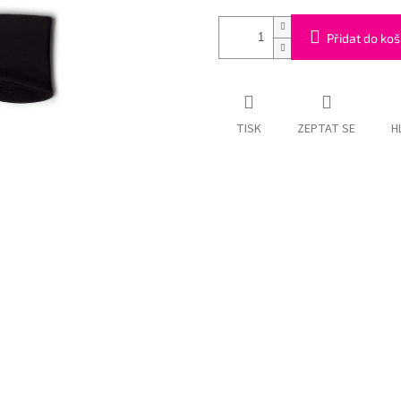
Přidat do koš
TISK
ZEPTAT SE
H