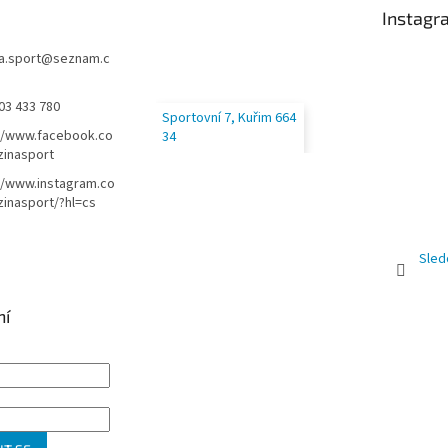
Instagr
a.sport
@
seznam.c
03 433 780
Sportovní 7, Kuřim 664
//www.facebook.co
34
zinasport
//www.instagram.co
inasport/?hl=cs
Sled
ní