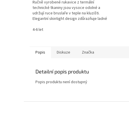
Ručně vyrobené rukavice z termální
technické tkaniny jsou vysoce odolné a
udržují ruce bruslaře v teple na kluzišti.
Elegantní skintight design zdůrazňuje ladné
pohyby rukou na...
4-6 let
Popis
Diskuze
Značka
Detailní popis produktu
Popis produktu není dostupný
Z
á
p
a