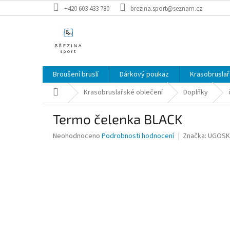
Přejít
+420 603 433 780
brezina.sport@seznam.cz
na
obsah
Broušení bruslí
Dárkový poukaz
Krasobruslař
Domů
Krasobruslařské oblečení
Doplňky
Termo čelenka BLACK
Průměrné
Neohodnoceno
Podrobnosti hodnocení
Značka:
UGOSK
hodnocení
produktu
je
0,0
z
5
hvězdiček.