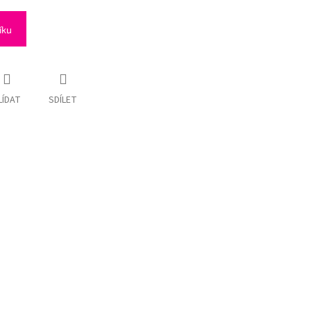
íku
LÍDAT
SDÍLET