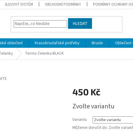
SLEVOVÝ SYSTÉM
OBCHODNÍ PODMÍNKY
PODMÍNKY OCHRANY OS
HLEDAT
ské oblečení
Krasobruslařské potřeby
Brusle
Oblečení -
čelenky
Termo čelenka BLACK
ATE
450 Kč
Měrná
Zvolte variantu
cena:
Varianta
Můžeme doručit do:
Zvolte varian