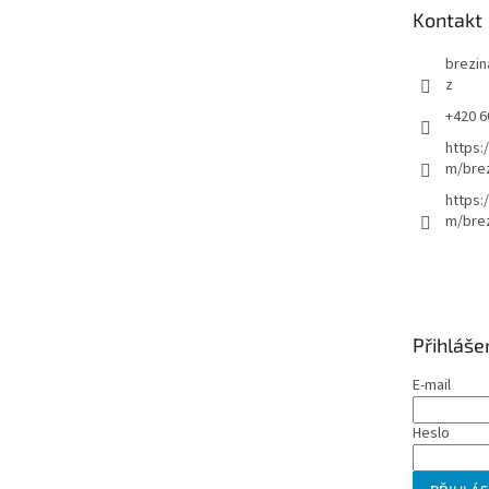
t
Kontakt
í
brezin
z
+420 6
https:
m/bre
https:
m/brez
Přihláše
E-mail
Heslo