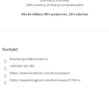
Živé barvy a potisky
Střih a motivy určené pro krasobruslení
Obsah vláken: 85% polyester, 15% elastan
Z
á
p
a
Kontakt
t
brezina.sport
@
seznam.cz
í
+420 603 433 780
https://www.facebook.com/brezinasport
https://www.instagram.com/brezinasport/?hl=cs