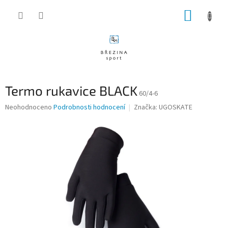
Přejít
NÁKUP
na
obsah
KOŠÍK
Termo rukavice BLACK
60/4-6
Průměrné
Neohodnoceno
Podrobnosti hodnocení
Značka:
UGOSKATE
hodnocení
produktu
je
0,0
z
5
hvězdiček.