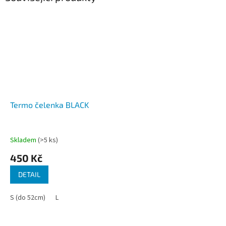
Termo čelenka BLACK
Skladem
(>5 ks)
450 Kč
DETAIL
S (do 52cm)
L