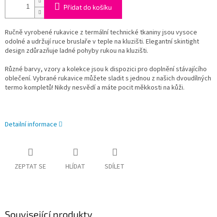
Přidat do košíku
Ručně vyrobené rukavice z termální technické tkaniny jsou vysoce
odolné a udržují ruce bruslaře v teple na kluzišti. Elegantní skintight
design zdůrazňuje ladné pohyby rukou na kluzišti.
Různé barvy, vzory a kolekce jsou k dispozici pro doplnění stávajícího
oblečení. Vybrané rukavice můžete sladit s jednou z našich dvoudílných
termo kompletů! Nikdy nesvědí a máte pocit měkkosti na kůži.
Detailní informace
ZEPTAT SE
HLÍDAT
SDÍLET
Související produkty